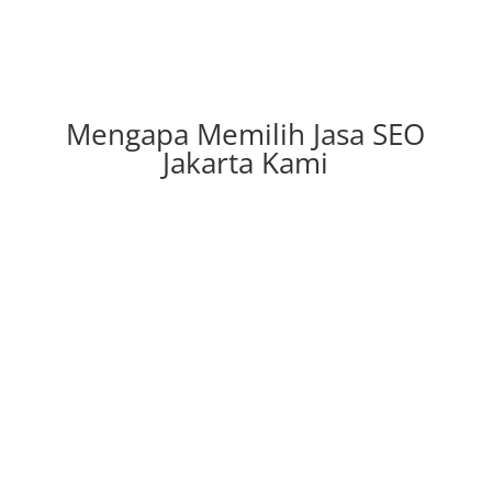
Mengapa Memilih Jasa SEO
Jakarta Kami
Berpengalaman
Mungkin, kami memang tidak berani mengklaim
bahwa kami adalah Mastah SEO yang semua
tekniknya benar. Kami masih terus belajar. Namun,
dengan pengalaman kami lebih dari bertahun –
tahun bergelut di dunia SEO kami yakin kami
mampu memberikan hasil yang terbaik untuk