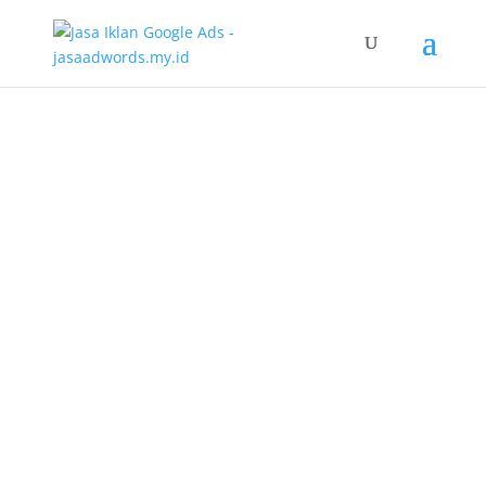
Jasa SEO Jakarta
Nikmati keuntungan berada di halaman satu
dengan mengoptimasikan website Anda
menggunakan SEO (Search Engine
Optimization). Sebagai penyedia
Jasa SEO
Jakarta
, kami siap membantu pemilik website