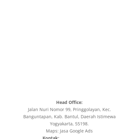
Melayani Wilayah Jakarta Saja?
jasaadwords.my.id tak hanya melayani Jasa SEO
Jakarta saja, kami juga melayani Jasa SEO tempat
yang lainnya seperti Jasa SEO Jogja, Semarang,
Surabaya, Bandung dan seluruh wilayah yang ada di
Indonesia. Sekarang zaman sudah canggih. Anda
bisa melakukan konsultasi dan diskusi bersama kami
melalui online.
Head Office:
Jalan Nuri Nomor 99, Pringgolayan, Kec.
Banguntapan, Kab. Bantul, Daerah Istimewa
Yogyakarta, 55198.
Maps:
Jasa Google Ads
Kontak: