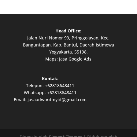
Head Office:
Jalan Nuri Nomor 99, Pringgolayan, Kec.
Banguntapan, Kab. Bantul, Daerah Istimewa
Yogyakarta, 55198.
Maps:
Jasa Google Ads
Kontak:
Telepon:
+62818648411
Whatsapp:
+62818648411
Email:
jasaadwordmyid@gmail.com
Didesain oleh
Elegant Themes
| Didukung oleh