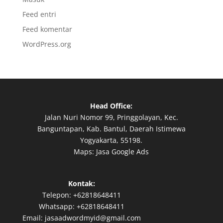
Feed entri
Feed komentar
WordPress.org
Head Office:
Jalan Nuri Nomor 99, Pringgolayan, Kec.
Banguntapan, Kab. Bantul, Daerah Istimewa
Yogyakarta, 55198.
Maps:
Jasa Google Ads
Kontak:
Telepon:
+62818648411
Whatsapp:
+62818648411
Email:
jasaadwordmyid@gmail.com