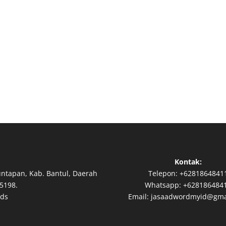
Kontak:
untapan, Kab. Bantul, Daerah
Telepon:
+6281864841
5198.
Whatsapp:
+628186484
Ads
Email:
jasaadwordmyid@gma