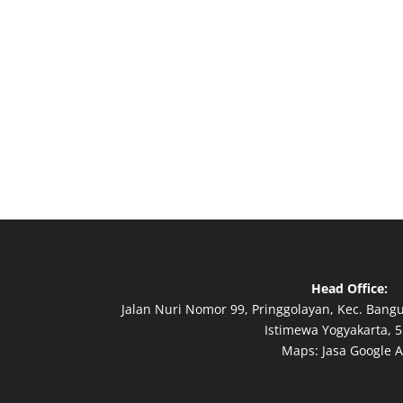
Head Office:
Jalan Nuri Nomor 99, Pringgolayan, Kec. Bang
Istimewa Yogyakarta, 5
Maps:
Jasa Google 