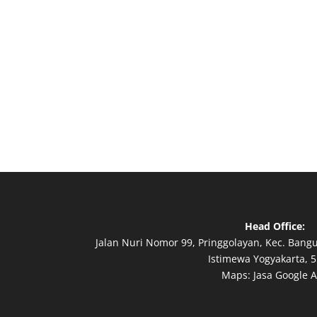
Head Office:
Jalan Nuri Nomor 99, Pringgolayan, Kec. Bang
Istimewa Yogyakarta, 5
Maps:
Jasa Google 