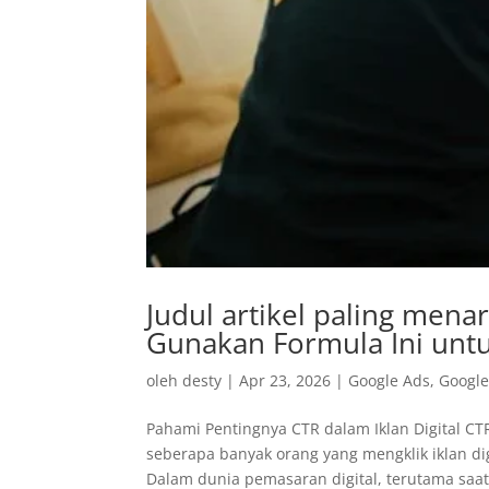
Judul artikel paling mena
Gunakan Formula Ini unt
oleh
desty
|
Apr 23, 2026
|
Google Ads
,
Googl
Pahami Pentingnya CTR dalam Iklan Digital CT
seberapa banyak orang yang mengklik iklan d
Dalam dunia pemasaran digital, terutama saat.