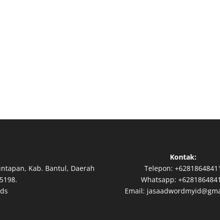
Kontak:
untapan, Kab. Bantul, Daerah
Telepon:
+6281864841
5198.
Whatsapp:
+628186484
Ads
Email:
jasaadwordmyid@gma