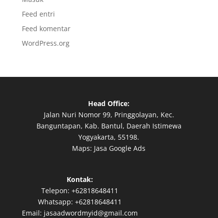
Feed entri
Feed komentar
WordPress.org
Head Office:
Jalan Nuri Nomor 99, Pringgolayan, Kec.
Banguntapan, Kab. Bantul, Daerah Istimewa
Yogyakarta, 55198.
Maps:
Jasa Google Ads
Kontak:
Telepon:
+62818648411
Whatsapp:
+62818648411
Email:
jasaadwordmyid@gmail.com