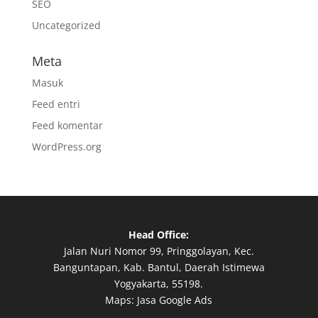
SEO
Uncategorized
Meta
Masuk
Feed entri
Feed komentar
WordPress.org
Head Office:
Jalan Nuri Nomor 99, Pringgolayan, Kec.
Banguntapan, Kab. Bantul, Daerah Istimewa
Yogyakarta, 55198.
Maps:
Jasa Google Ads