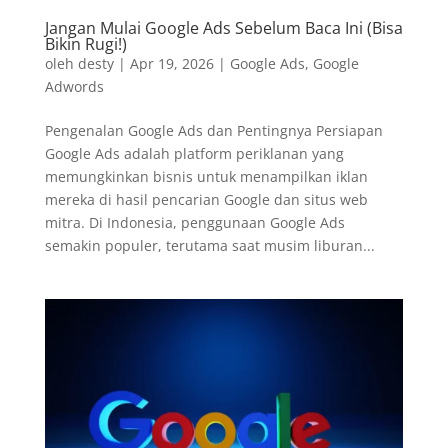
Jangan Mulai Google Ads Sebelum Baca Ini (Bisa
Bikin Rugi!)
oleh
desty
|
Apr 19, 2026
|
Google Ads
,
Google
Adwords
Pengenalan Google Ads dan Pentingnya Persiapan
Google Ads adalah platform periklanan yang
memungkinkan bisnis untuk menampilkan iklan
mereka di hasil pencarian Google dan situs web
mitra. Di Indonesia, penggunaan Google Ads
semakin populer, terutama saat musim liburan...