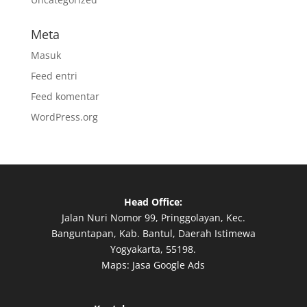
Meta
Masuk
Feed entri
Feed komentar
WordPress.org
Head Office:
Jalan Nuri Nomor 99, Pringgolayan, Kec.
Banguntapan, Kab. Bantul, Daerah Istimewa
Yogyakarta, 55198.
Maps:
Jasa Google Ads