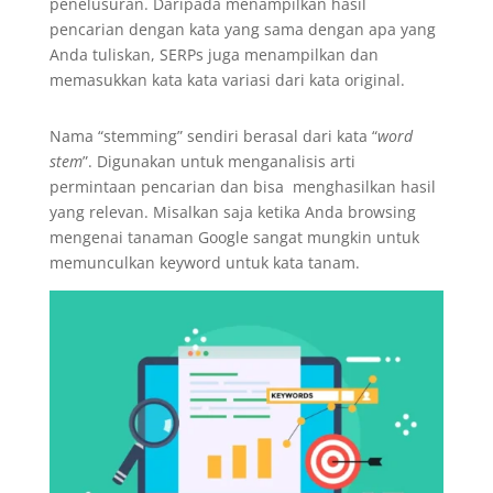
penelusuran. Daripada menampilkan hasil
pencarian dengan kata yang sama dengan apa yang
Anda tuliskan, SERPs juga menampilkan dan
memasukkan kata kata variasi dari kata original.
Nama “stemming” sendiri berasal dari kata “
word
stem
”. Digunakan untuk menganalisis arti
permintaan pencarian dan bisa menghasilkan hasil
yang relevan. Misalkan saja ketika Anda browsing
mengenai tanaman Google sangat mungkin untuk
memunculkan keyword untuk kata tanam.