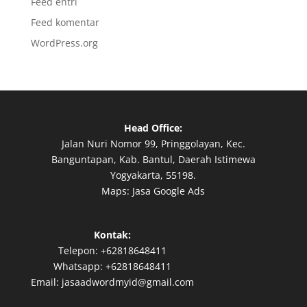
Feed entri
Feed komentar
WordPress.org
Head Office:
Jalan Nuri Nomor 99, Pringgolayan, Kec.
Banguntapan, Kab. Bantul, Daerah Istimewa
Yogyakarta, 55198.
Maps:
Jasa Google Ads
Kontak:
Telepon:
+62818648411
Whatsapp:
+62818648411
Email:
jasaadwordmyid@gmail.com