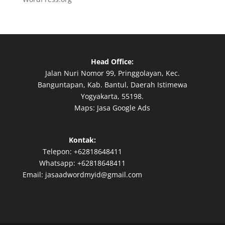
Head Office:
Jalan Nuri Nomor 99, Pringgolayan, Kec.
Banguntapan, Kab. Bantul, Daerah Istimewa
Yogyakarta, 55198.
Maps:
Jasa Google Ads
Kontak:
Telepon:
+62818648411
Whatsapp:
+62818648411
Email:
jasaadwordmyid@gmail.com