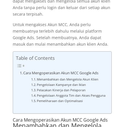
dapat mengakses dan mengelola semua akun klien
Anda tanpa perlu login dan keluar dari setiap akun
secara terpisah.
Untuk mengakses Akun MCC, Anda perlu
membuatnya terlebih dahulu melalui platform
Google Ads. Setelah membuatnya, Anda dapat
masuk dan mulai menambahkan akun klien Anda.
Table of Contents
Cara Mengoperasikan Akun MCC Google Ads
Menambahkan dan Mengelola Akun Klien
Pengelolaan Kampanye dan Iklan
Pelacakan Kinerja dan Pelaporan
Pengelolaan Anggota Tim dan Akses Pengguna
Pemeliharaan dan Optimalisasi
Cara Mengoperasikan Akun MCC Google Ads
Menambahkan dan Mengelola