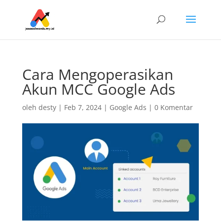
Cara Mengoperasikan
Akun MCC Google Ads
oleh
desty
|
Feb 7, 2024
|
Google Ads
|
0 Komentar