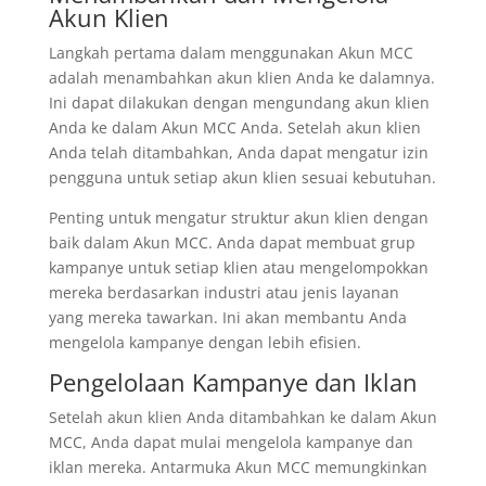
Akun Klien
Langkah pertama dalam menggunakan Akun MCC
adalah menambahkan akun klien Anda ke dalamnya.
Ini dapat dilakukan dengan mengundang akun klien
Anda ke dalam Akun MCC Anda. Setelah akun klien
Anda telah ditambahkan, Anda dapat mengatur izin
pengguna untuk setiap akun klien sesuai kebutuhan.
Penting untuk mengatur struktur akun klien dengan
baik dalam Akun MCC. Anda dapat membuat grup
kampanye untuk setiap klien atau mengelompokkan
mereka berdasarkan industri atau jenis layanan
yang mereka tawarkan. Ini akan membantu Anda
mengelola kampanye dengan lebih efisien.
Pengelolaan Kampanye dan Iklan
Setelah akun klien Anda ditambahkan ke dalam Akun
MCC, Anda dapat mulai mengelola kampanye dan
iklan mereka. Antarmuka Akun MCC memungkinkan