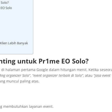
 Solo?
 EO Solo
lien Lebih Banyak
ting untuk Pr1me EO Solo?
i halaman pertama Google dalam hitungan menit. Ketika seseor
ing organizer Solo”
,
“event organizer terbaik di Solo”
, atau
“jasa event
ung muncul paling atas.
ang membutuhkan layanan event.