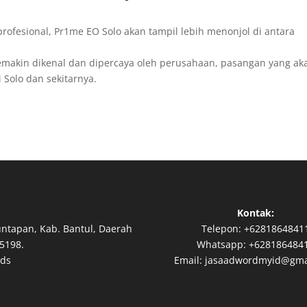
profesional, Pr1me EO Solo akan tampil lebih menonjol di antara
akin dikenal dan dipercaya oleh perusahaan, pasangan yang ak
 Solo dan sekitarnya.
Kontak:
untapan, Kab. Bantul, Daerah
Telepon:
+6281864841
5198.
Whatsapp:
+628186484
Ads
Email:
jasaadwordmyid@gma