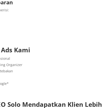
paran
erisi:
 Ads Kami
sional
ding Organizer
 tebakan
oogle*
O Solo Mendapatkan Klien Lebih