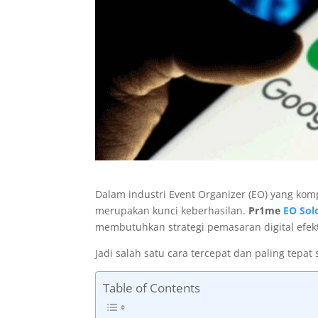
Dalam industri Event Organizer (EO) yang komp
merupakan kunci keberhasilan.
Pr1me
EO Sol
membutuhkan strategi pemasaran digital efektif
Jadi salah satu cara tercepat dan paling tep
Table of Contents