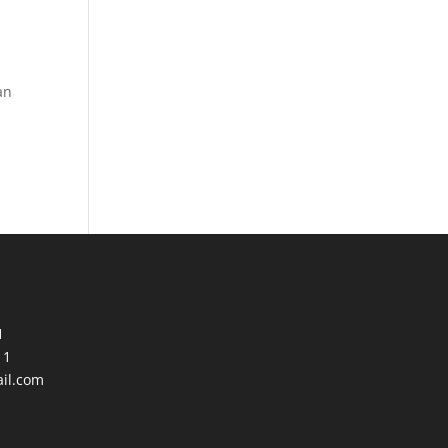
an
1
11
il.com