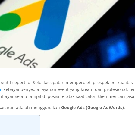
etitif seperti di Solo, kecepatan memperoleh prospek berkualitas
o
, sebagai penyedia layanan event yang kreatif dan profesional, te
 agar selalu tampil di posisi teratas saat calon klien mencari jasa
at sasaran adalah menggunakan
Google Ads (Google AdWords)
.