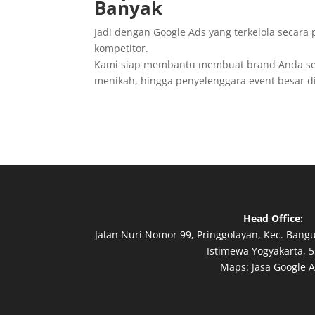
Banyak
Jadi dengan Google Ads yang terkelola secara 
kompetitor.
Kami siap membantu membuat brand Anda sem
menikah, hingga penyelenggara event besar di
Head Office:
Jalan Nuri Nomor 99, Pringgolayan, Kec. Bang
Istimewa Yogyakarta, 5
Maps:
Jasa Google 