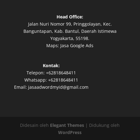
Head Office:
Jalan Nuri Nomor 99, Pringgolayan, Kec.
Banguntapan, Kab. Bantul, Daerah Istimewa
Yogyakarta, 55198.
Maps:
Jasa Google Ads
Kontak:
Telepon:
+62818648411
Whatsapp:
+62818648411
Email:
jasaadwordmyid@gmail.com
Didesain oleh
Elegant Themes
| Didukung oleh
WordPress