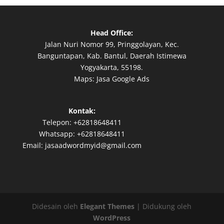
Head Office:
Jalan Nuri Nomor 99, Pringgolayan, Kec.
Banguntapan, Kab. Bantul, Daerah Istimewa
Yogyakarta, 55198.
Maps:
Jasa Google Ads
Kontak:
Telepon:
+62818648411
Whatsapp:
+62818648411
Email:
jasaadwordmyid@gmail.com
Didesain oleh
Elegant Themes
| Didukung oleh
WordPress